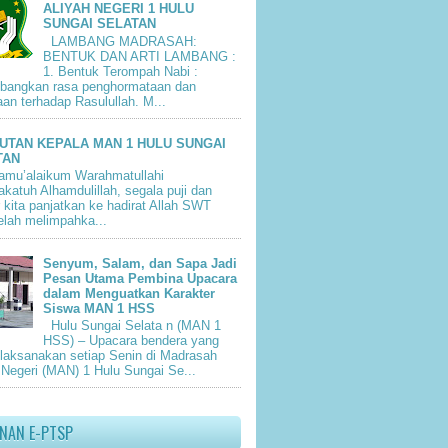
ALIYAH NEGERI 1 HULU
SUNGAI SELATAN
LAMBANG MADRASAH:
BENTUK DAN ARTI LAMBANG :
1. Bentuk Terompah Nabi :
bangkan rasa penghormataan dan
aan terhadap Rasulullah. M...
UTAN KEPALA MAN 1 HULU SUNGAI
TAN
amu’alaikum Warahmatullahi
katuh Alhamdulillah, segala puji dan
 kita panjatkan ke hadirat Allah SWT
elah melimpahka...
Senyum, Salam, dan Sapa Jadi
Pesan Utama Pembina Upacara
dalam Menguatkan Karakter
Siswa MAN 1 HSS
Hulu Sungai Selata n (MAN 1
HSS) – Upacara bendera yang
dilaksanakan setiap Senin di Madrasah
 Negeri (MAN) 1 Hulu Sungai Se...
ANAN E-PTSP