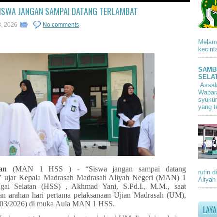
ISWA JANGAN SAMPAI DATANG TERLAMBAT
3, 2026
No comments
Melam
kecint
SAMB
SELA
Assal
Wabara
syukur
yang t
an
(MAN 1 HSS ) - “Siswa jangan sampai datang
rutin 
,” ujar Kepala Madrasah Madrasah Aliyah Negeri (MAN) 1
Aliyah
gai Selatan (HSS) , Akhmad Yani, S.Pd.I., M.M., saat
n arahan hari pertama pelaksanaan Ujian Madrasah (UM),
/03/2026) di muka Aula MAN 1 HSS.
LAY