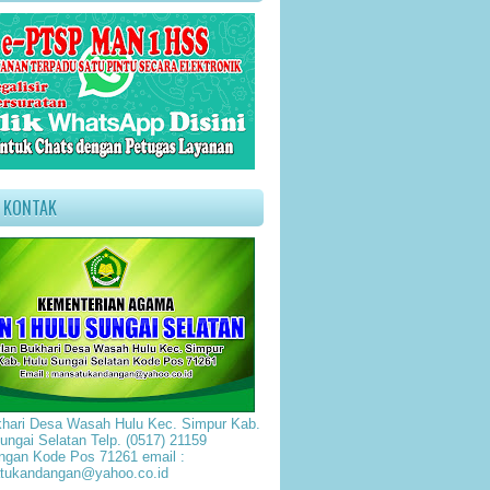
O KONTAK
hari Desa Wasah Hulu Kec. Simpur Kab.
ungai Selatan Telp. (0517) 21159
gan Kode Pos 71261 email :
tukandangan@yahoo.co.id