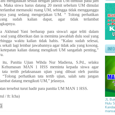
ni mengatakan sesuai dengan jadwal UM dimulai pada jam
a. Maka siswa harus datang 20 menit sebelum UM dimulai
k terlambat memasuki ruang UM, sehingga tidak mengganggu
innya yang sedang mengerjakan UM. “ Tolong perhatikan
yang sudah kalian dapat, agar tidak terlambat
ngkapnya.
ya Akhmad Yani berharap para siswa/i agar teliti dalam
soal yang diberikan dan ia meminta jawablah dulu soal yang
hingga waktu kalian tidak habis.
“Kalau sudah selesai,
k sekali lagi lembar jawabannya agar tidak ada yang kosong.
INF
 ketepatan kalian datang mengikuti UM sangatlah penting,”
a.
a itu, Panitia Ujian Wihda Nur Madiena, S.Pd., selaku
 Kehumasan MAN 1 HSS meminta kepada siswa agar
 tata tertib pelaksanaan ujian yang dibuat oleh panitia
. “Tolong perhatikan tata tertib ujian, salah satu jangan
rlambat datang mengikuti UM,” jelasnya.
atan tersebut turut hadir para panitia UM MAN 1 HSS.
l / ft: Icha)
JL Buk
Hulu S
Kandan
mansa