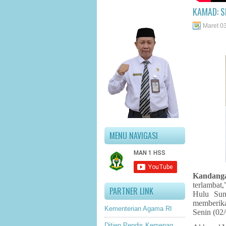
KAMAD: S
Maret 0
MENU NAVIGASI
Kandang
terlambat
PARTNER LINK
Hulu Sun
memberika
Kementerian Agama RI
Senin (02
Ditjen Pendis Kemenag