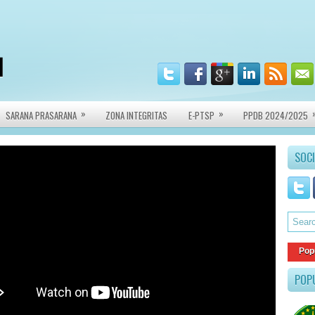
I
»
»
SARANA PRASARANA
ZONA INTEGRITAS
E-PTSP
PPDB 2024/2025
SOCI
Pop
POP