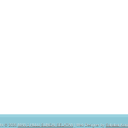
ght ©
2026
MAN 1 HULU SUNGAI SELATAN
| Web Designer by
Sahabat Kom