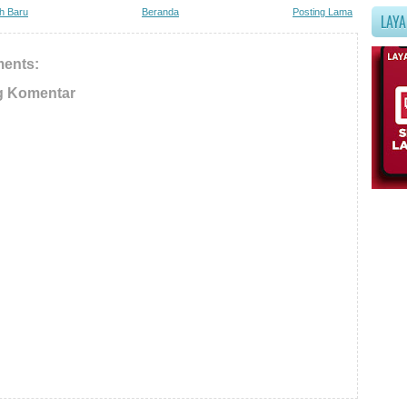
ih Baru
Beranda
Posting Lama
LAY
ents:
g Komentar