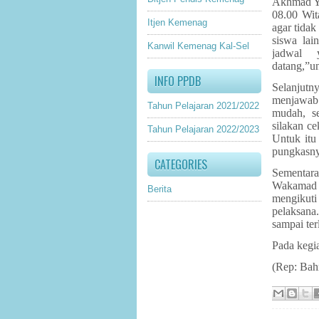
Akhmad Ya
08.00 Wit
Itjen Kemenag
agar tida
siswa la
Kanwil Kemenag Kal-Sel
jadwal 
datang,”u
INFO PPDB
Selanjutn
menjawab 
Tahun Pelajaran 2021/2022
mudah, se
silakan ce
Tahun Pelajaran 2022/2023
Untuk itu
pungkasny
CATEGORIES
Sementar
Wakamad
Berita
mengikuti
pelaksana
sampai te
Pada kegi
(Rep: Bahru