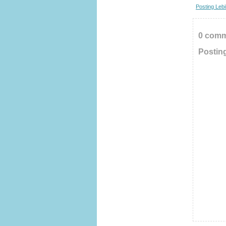
Posting Leb
0 comm
Postin