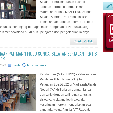
Selatan, pihak madrasah pasang
LAY
jaringan internet di Perpustakaan
Madrasah.Kepala MAN 1 Hulu Sungai
Selatan Akhmad Yani menjelaskan
pemasangan jaringan internet tersebut
an untuk menunjang berbagai macam kegiatan di Perpustakaan,
tuk mendownload buku-buku pelajaran dan pengetahuan lainnya...
READ MORE
AAN PAT MAN 1 HULU SUNGAI SELATAN BERJALAN TERTIB
CAR
 2022
Berita
No comments
Kandangan (MAN 1 HSS) - Pelaksanaan
Penilaian Akhir Tahun (PAT) Tahun
Pelajaran 2021/2022 di Madrasah Aliyah
Negeri (MAN) Berjalan dengan lancar
dan tertib dengan terlihatnya antusias
siswa yang datang lebih awal dan
keseriusan mereka mengerjakan soal
yang ada.Ketua Panitia PAT Raudatul