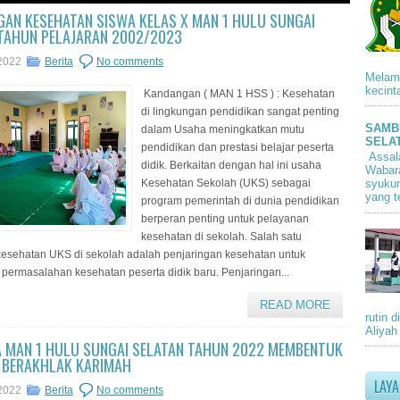
GAN KESEHATAN SISWA KELAS X MAN 1 HULU SUNGAI
TAHUN PELAJARAN 2002/2023
 2022
Berita
No comments
Melam
kecint
Kandangan ( MAN 1 HSS ) : Kesehatan
di lingkungan pendidikan sangat penting
SAMB
dalam Usaha meningkatkan mutu
SELA
pendidikan dan prestasi belajar peserta
Assal
didik. Berkaitan dengan hal ini usaha
Wabara
Kesehatan Sekolah (UKS) sebagai
syukur
yang t
program pemerintah di dunia pendidikan
berperan penting untuk pelayanan
kesehatan di sekolah. Salah satu
esehatan UKS di sekolah adalah penjaringan kesehatan untuk
permasalahan kesehatan peserta didik baru. Penjaringan...
READ MORE
rutin 
Aliyah
 MAN 1 HULU SUNGAI SELATAN TAHUN 2022 MEMBENTUK
 BERAKHLAK KARIMAH
LAY
 2022
Berita
No comments