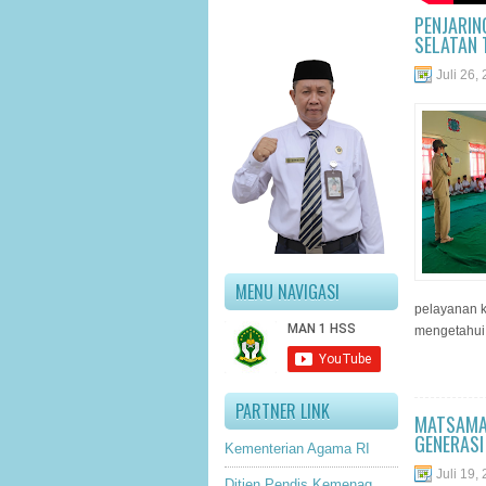
PENJARIN
SELATAN 
Juli 26,
MENU NAVIGASI
pelayanan k
mengetahui 
PARTNER LINK
MATSAMA
GENERASI
Kementerian Agama RI
Juli 19,
Ditjen Pendis Kemenag