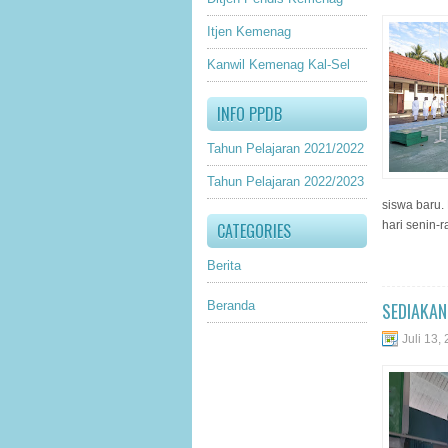
Itjen Kemenag
Kanwil Kemenag Kal-Sel
INFO PPDB
Tahun Pelajaran 2021/2022
Tahun Pelajaran 2022/2023
siswa baru
hari senin-r
CATEGORIES
Berita
Beranda
SEDIAKAN
Juli 13,