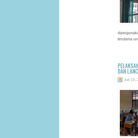
dipergunak
terutama un
PELAKSAN
DAN LAN
Juli 10,