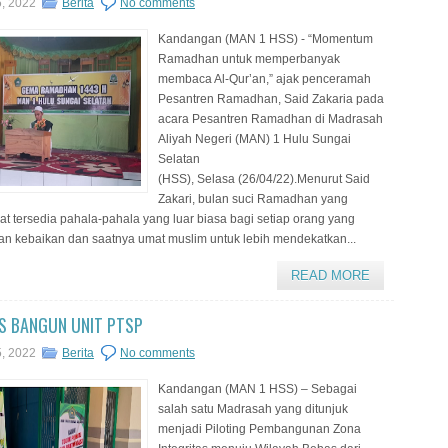
6, 2022
Berita
No comments
Kandangan (MAN 1 HSS) - “Momentum
Ramadhan untuk memperbanyak
membaca Al-Qur’an,” ajak penceramah
Pesantren Ramadhan, Said Zakaria pada
acara Pesantren Ramadhan di Madrasah
Aliyah Negeri (MAN) 1 Hulu Sungai
Selatan
(HSS), Selasa (26/04/22).Menurut Said
Zakari, bulan suci Ramadhan yang
t tersedia pahala-pahala yang luar biasa bagi setiap orang yang
 kebaikan dan saatnya umat muslim untuk lebih mendekatkan...
READ MORE
S BANGUN UNIT PTSP
5, 2022
Berita
No comments
Kandangan (MAN 1 HSS) – Sebagai
salah satu Madrasah yang ditunjuk
menjadi Piloting Pembangunan Zona