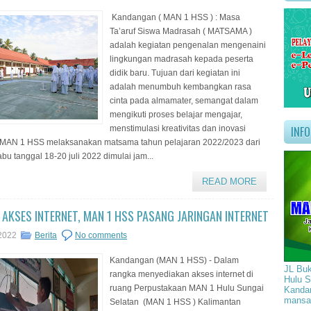
Kandangan ( MAN 1 HSS ) : Masa
Ta’aruf Siswa Madrasah ( MATSAMA )
adalah kegiatan pengenalan mengenaini
lingkungan madrasah kepada peserta
didik baru. Tujuan dari kegiatan ini
adalah menumbuh kembangkan rasa
cinta pada almamater, semangat dalam
mengikuti proses belajar mengajar,
menstimulasi kreativitas dan inovasi
INF
. MAN 1 HSS melaksanakan matsama tahun pelajaran 2022/2023 dari
abu tanggal 18-20 juli 2022 dimulai jam...
READ MORE
 AKSES INTERNET, MAN 1 HSS PASANG JARINGAN INTERNET
 2022
Berita
No comments
Kandangan (MAN 1 HSS) - Dalam
JL Buk
rangka menyediakan akses internet di
Hulu S
ruang Perpustakaan MAN 1 Hulu Sungai
Kandan
mansa
Selatan (MAN 1 HSS ) Kalimantan