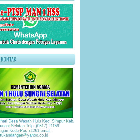
O KONTAK
hari Desa Wasah Hulu Kec. Simpur Kab.
ungai Selatan Telp. (0517) 21159
gan Kode Pos 71261 email :
tukandangan@yahoo.co.id