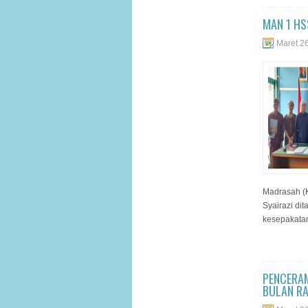
MAN 1 HS
Maret 2
Madrasah (K
Syairazi di
kesepakatan
PENCERA
BULAN R