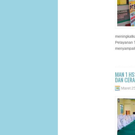
meningkatka
Pelayanan T
menyampaik
MAN 1 HS
DAN CER
Maret 2