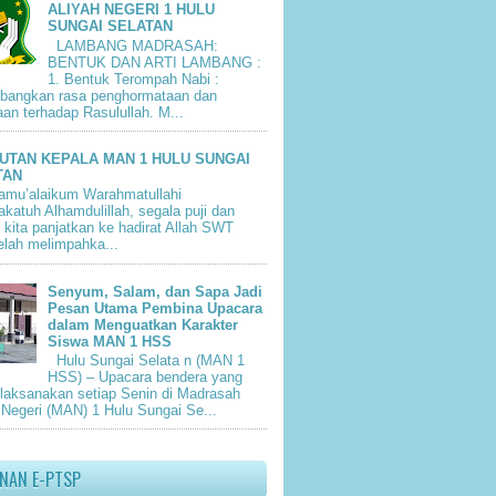
ALIYAH NEGERI 1 HULU
SUNGAI SELATAN
LAMBANG MADRASAH:
BENTUK DAN ARTI LAMBANG :
1. Bentuk Terompah Nabi :
bangkan rasa penghormataan dan
aan terhadap Rasulullah. M...
UTAN KEPALA MAN 1 HULU SUNGAI
TAN
amu’alaikum Warahmatullahi
katuh Alhamdulillah, segala puji dan
 kita panjatkan ke hadirat Allah SWT
elah melimpahka...
Senyum, Salam, dan Sapa Jadi
Pesan Utama Pembina Upacara
dalam Menguatkan Karakter
Siswa MAN 1 HSS
Hulu Sungai Selata n (MAN 1
HSS) – Upacara bendera yang
dilaksanakan setiap Senin di Madrasah
 Negeri (MAN) 1 Hulu Sungai Se...
ANAN E-PTSP