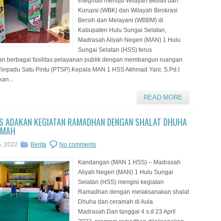
Integritas menuju Wilayah Bebas dari
Korupsi (WBK) dan Wilayah Birokrasi
Bersih dan Melayani (WBBM) di
Kabupaten Hulu Sungai Selatan,
Madrasah Aliyah Negeri (MAN) 1 Hulu
Sungai Selatan (HSS) terus
n berbagai fasilitas pelayanan publik dengan membangun ruangan
erpadu Satu Pintu (PTSP).Kepala MAN 1 HSS Akhmad Yani, S.Pd.I
an...
READ MORE
S ADAKAN KEGIATAN RAMADHAN DENGAN SHALAT DHUHA
AMAH
5, 2022
Berita
No comments
Kandangan (MAN 1 HSS) – Madrasah
Aliyah Negeri (MAN) 1 Hulu Sungai
Selatan (HSS) mengisi kegiatan
Ramadhan dengan melaksanakan shalat
Dhuha dan ceramah di Aula
Madrasah.Dari tanggal 4 s.d 23 April