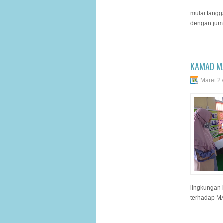
mulai tangga
dengan juml
KAMAD MA
Maret 2
lingkungan 
terhadap MA