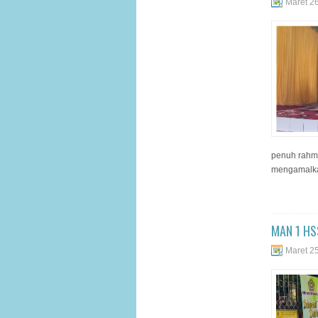
Maret 2
penuh rahma
mengamalkan
MAN 1 HS
Maret 2