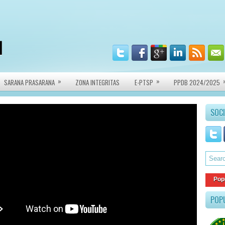
I
»
»
SARANA PRASARANA
ZONA INTEGRITAS
E-PTSP
PPDB 2024/2025
SOCI
Pop
POP