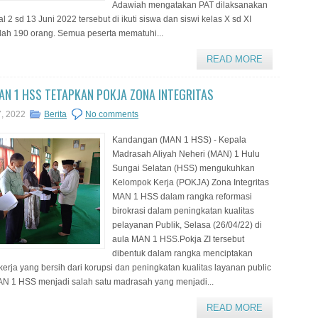
Adawiah mengatakan PAT dilaksanakan
l 2 sd 13 Juni 2022 tersebut di ikuti siswa dan siswi kelas X sd XI
ah 190 orang. Semua peserta mematuhi...
READ MORE
N 1 HSS TETAPKAN POKJA ZONA INTEGRITAS
7, 2022
Berita
No comments
Kandangan (MAN 1 HSS) - Kepala
Madrasah Aliyah Neheri (MAN) 1 Hulu
Sungai Selatan (HSS) mengukuhkan
Kelompok Kerja (POKJA) Zona Integritas
MAN 1 HSS dalam rangka reformasi
birokrasi dalam peningkatan kualitas
pelayanan Publik, Selasa (26/04/22) di
aula MAN 1 HSS.Pokja ZI tersebut
dibentuk dalam rangka menciptakan
kerja yang bersih dari korupsi dan peningkatan kualitas layanan public
N 1 HSS menjadi salah satu madrasah yang menjadi...
READ MORE